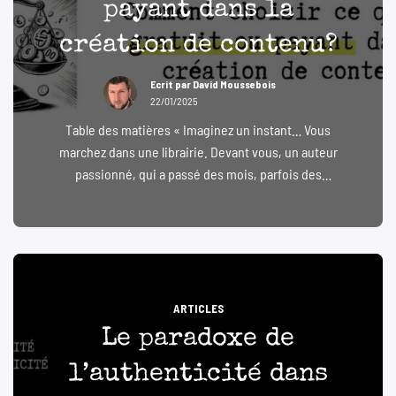
payant dans la
création de contenu?
Ecrit par
David Moussebois
22/01/2025
Table des matières « Imaginez un instant… Vous
marchez dans une librairie. Devant vous, un auteur
passionné, qui a passé des mois, parfois des
années, à écrire un livre. Vous ouvrez les premières
pages, vous plongez dans son univers… et là, vous
lui dites : ‘C’est génial, mais… je préfère le prendre
gratuitement. Ça te va […]
ARTICLES
Le paradoxe de
l’authenticité dans