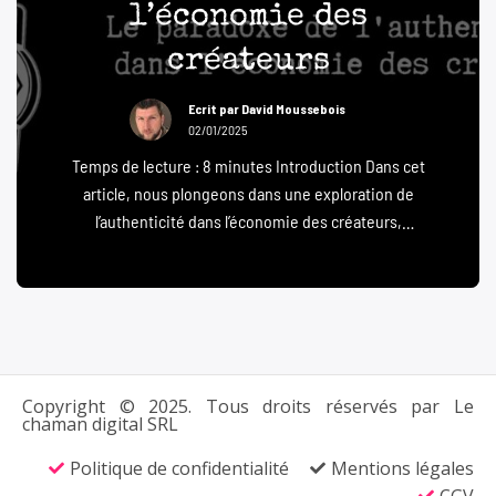
l’économie des
créateurs
Ecrit par
David Moussebois
02/01/2025
Temps de lecture : 8 minutes Introduction Dans cet
article, nous plongeons dans une exploration de
l’authenticité dans l’économie des créateurs,
inspirée par l’article de David Loewen : « Lessons
from a Parasitical Journey in The Creator
Economy ». Je suis toujours partagé par ce sujet
de l’authenticité. Pour connaitre une partie des
leaders de l’industrie de l’infoprenariat entre […]
Copyright © 2025. Tous droits réservés par Le
chaman digital SRL
Politique de confidentialité
Mentions légales
CGV